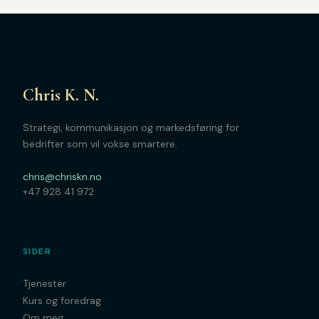
Chris K. N.
Strategi, kommunikasjon og markedsføring for
bedrifter som vil vokse smartere.
chris@chriskn.no
+47 928 41 972
SIDER
Tjenester
Kurs og foredrag
Om meg