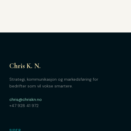
Chris K. N.
Strategi, kommunikasjon og markedsføring for
bedrifter som vil vokse smartere.
chris@chriskn.no
+47 928 41 972
SIDER