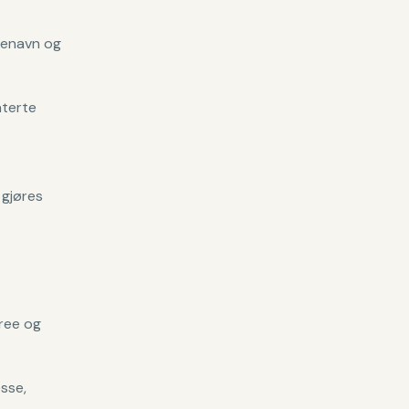
denavn og
aterte
 gjøres
ree og
sse,