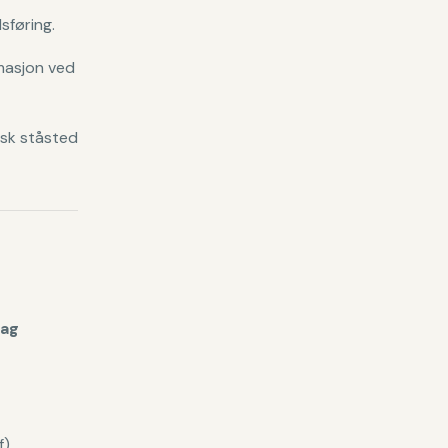
føring.
masjon ved
isk ståsted
lag
f)