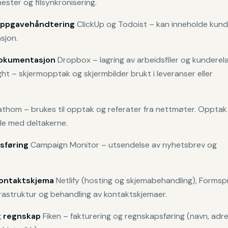
ester og filsynkronisering.
oppgavehåndtering
ClickUp og Todoist – kan inneholde kun
sjon.
 dokumentasjon
Dropbox – lagring av arbeidsfiler og kunderel
ht – skjermopptak og skjermbilder brukt i leveranser eller
thom – brukes til opptak og referater fra nettmøter. Opptak
ale med deltakerne.
sføring
Campaign Monitor – utsendelse av nyhetsbrev og
kontaktskjema
Netlify (hosting og skjemabehandling), Formsp
frastruktur og behandling av kontaktskjemaer.
g regnskap
Fiken – fakturering og regnskapsføring (navn, adre