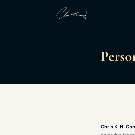
Perso
Chris K. N. Co
og bruker i for