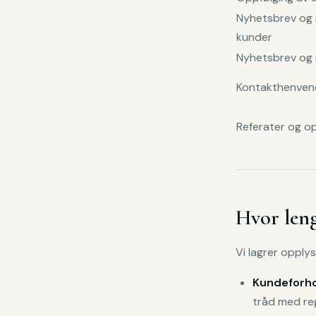
Nyhetsbrev og 
kunder
Nyhetsbrev og 
Kontakthenvend
Referater og o
Hvor leng
Vi lagrer opply
Kundeforho
tråd med re