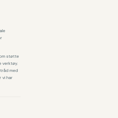
ale
or
som støtte
ke verktøy.
i tråd med
 vi har