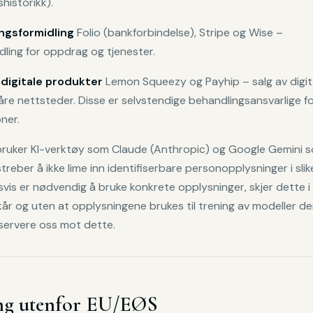
shistorikk).
ingsformidling
Folio (bankforbindelse), Stripe og Wise –
ling for oppdrag og tjenester.
 digitale produkter
Lemon Squeezy og Payhip – salg av digit
åre nettsteder. Disse er selvstendige behandlingsansvarlige f
ner.
bruker KI-verktøy som Claude (Anthropic) og Google Gemini 
ilstreber å ikke lime inn identifiserbare personopplysninger i sli
vis er nødvendig å bruke konkrete opplysninger, skjer dette 
kår og uten at opplysningene brukes til trening av modeller der
reservere oss mot dette.
ng utenfor EU/EØS