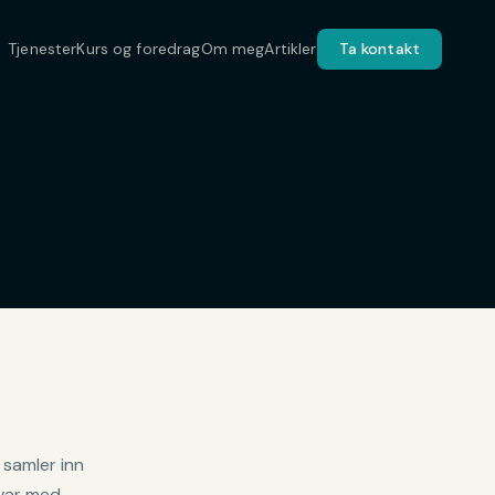
Tjenester
Kurs og foredrag
Om meg
Artikler
Ta kontakt
 samler inn
svar med