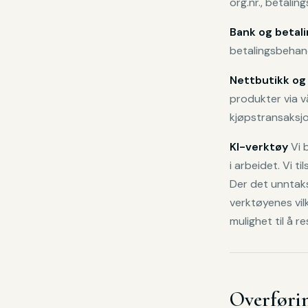
org.nr., betaling
Bank og betal
betalingsbehand
Nettbutikk og
produkter via v
kjøpstransaksjo
KI-verktøy
Vi 
i arbeidet. Vi t
Der det unntaks
verktøyenes vil
mulighet til å 
Overføri