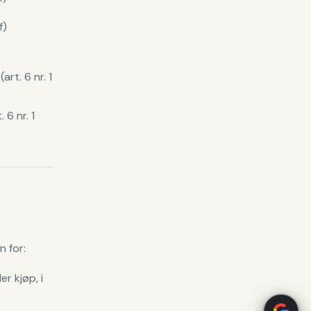
f)
art. 6 nr. 1
 6 nr. 1
n for:
er kjøp, i