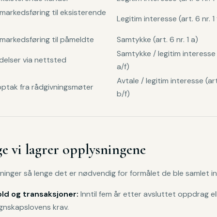
markedsføring til eksisterende
Legitim interesse (art. 6 nr. 1 
markedsføring til påmeldte
Samtykke (art. 6 nr. 1 a)
Samtykke / legitim interesse (
elser via nettsted
a/f)
Avtale / legitim interesse (art.
pptak fra rådgivningsmøter
b/f)
e vi lagrer opplysningene
sninger så lenge det er nødvendig for formålet de ble samlet in
ld og transaksjoner:
Inntil fem år etter avsluttet oppdrag ell
gnskapslovens krav.