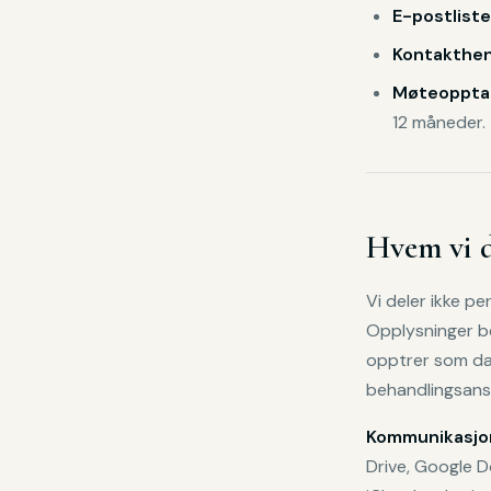
E-postliste
Kontakthen
Møteoppta
12 måneder.
Hvem vi 
Vi deler ikke p
Opplysninger be
opptrer som da
behandlingsansv
Kommunikasjo
Drive, Google 