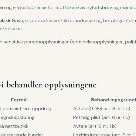
n og e-postadresse for mottakere av nyhetsbrev og markeds
utikk
Navn, e-postadresse, fakturaadresse og betalingsinfor
 produkter.
inn sensitive personopplysninger (som helseopplysninger, polit
vi behandler opplysningene
Formål
Behandlingsgrunn
 administrere oppdrag
Avtale (GDPR art. 6 nr. 1 b)
 regnskapsføring
Rettslig plikt (art. 6 nr. 1 c)
ia nettbutikk
Avtale (art. 6 nr. 1 b)
eksisterende kunder
Legitim interesse (art. 6 nr. 1 