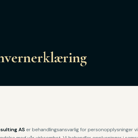
nvernerklæring
nsulting AS
er behandlingsansvarlig for personopplysninger vi
bindelse med vår virksomhet. Vi behandler opplysninger i sam