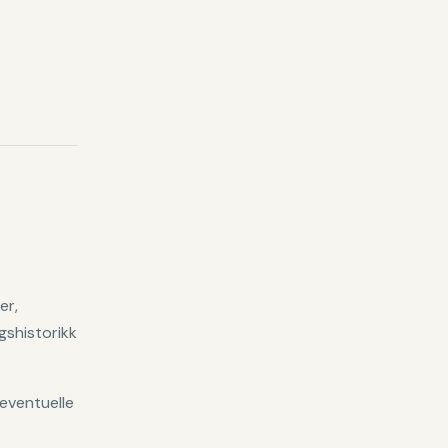
er,
shistorikk
eventuelle