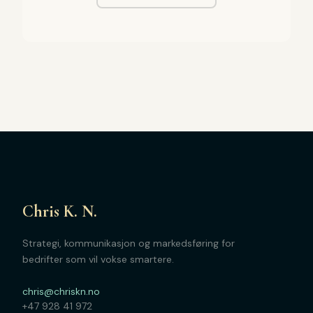
Chris K. N.
Strategi, kommunikasjon og markedsføring for
bedrifter som vil vokse smartere.
chris@chriskn.no
+47 928 41 972